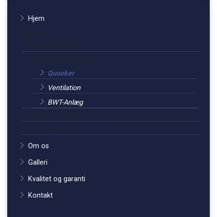
Primær
Hjem
navigation
Ydelser
VVS og varme
Indeklima og komfort
Quooker
Ventilation
BWT-Anlæg
Erhverv og specialløsninger
Vi tilbyder også
Om os
Galleri
Kvalitet og garanti
Kontakt