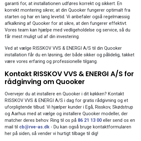
garanti for, at installationen udføres korrekt og sikkert. En
korrekt montering sikrer, at din Quooker fungerer optimalt fra
starten og har en lang levetid. Vi anbefaler også regelmæssig
afkalkning af Quooker for at sikre, at den fungerer effektivt.
Vores team kan hjælpe med vedligeholdelse og service, så du
får mest muligt ud af din investering.
Ved at vælge RISSKOV VVS & ENERGI A/S til din Quooker
installation får du en løsning, der både sikker og pålidelig, takket
være vores erfaring og professionelle tilgang.
Kontakt RISSKOV VVS & ENERGI A/S for
rådginving om Quooker
Overvejer du at installere en Quooker i dit køkken? Kontakt
RISSKOV VVS & ENERGI A/S i dag for gratis rådgivning og et
uforpligtende tilbud. Vi hjælper kunder i Egå, Risskov, Skødstrup
og Aarhus med at vælge og installere Quooker modeller, der
matcher deres behov. Ring til os på
86 21 13 00
eller send os en
mail til
cb@rve-as.dk
- Du kan også bruge kontaktformularen
her på siden, så vender vi hurtigt tilbage til dig!