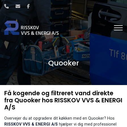
Gå
til
hovedindhold
Quooker
Få kogende og filtreret vand direkte
fra Quooker hos RISSKOV VVS & ENERGI
A/S
Overvejer du at opgradere dit køkken med en Quooker? Hos
RISSKOV VVS & ENERGI A/S
hjælper vi dig med professionel