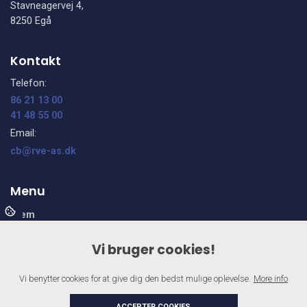
Stavneagervej 4,
8250 Egå
Kontakt
Telefon:
86 21 13 00
41 48 55 00
Email:
cb@rve-as.dk
Menu
Hjem
Ydelser
Vi bruger cookies!
Om os
Galleri
Vi benytter cookies for at give dig den bedst mulige oplevelse.
More info
Kvalitet og garanti
Kontakt
ACCEPTER COOKIES