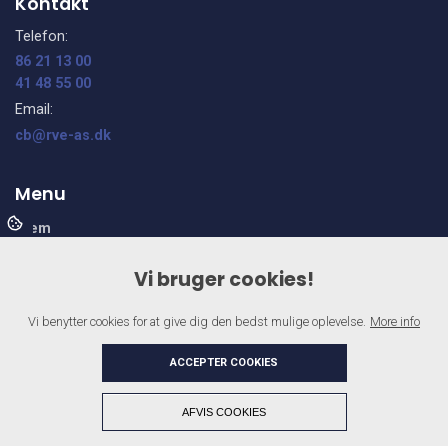
Kontakt
Telefon:
86 21 13 00
41 48 55 00
Email:
cb@rve-as.dk
Menu
Hjem
Ydelser
Vi bruger cookies!
Om os
Galleri
Vi benytter cookies for at give dig den bedst mulige oplevelse.
More info
Kvalitet og garanti
Kontakt
ACCEPTER COOKIES
+
AFVIS COOKIES
Copyright © 2026 - RISSKOV VVS & ENERGI A/S
, CVR 44164868